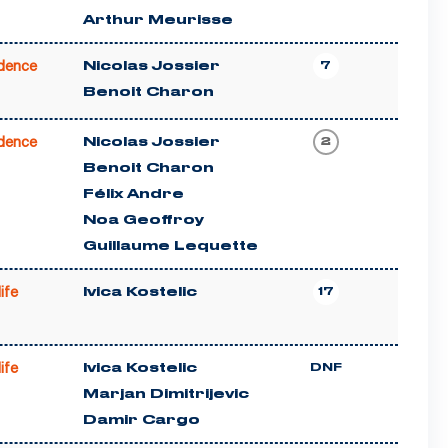
Arthur Meurisse
dence
Nicolas Jossier
7
Benoit Charon
dence
Nicolas Jossier
2
Benoit Charon
Félix Andre
Noa Geoffroy
Guillaume Lequette
life
Ivica Kostelic
17
life
Ivica Kostelic
DNF
Marjan Dimitrijevic
Damir Cargo