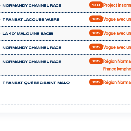
Project Insom
-
130
NORMANDY CHANNEL RACE
Vogue avec un
-
135
TRANSAT JACQUES VABRE
Vogue avec un
-
135
LA 40' MALOUINE SACIB
Vogue avec un
-
135
NORMANDY CHANNEL RACE
Région Norma
-
135
NORMANDY CHANNEL RACE
France lympho
Région Norma
-
135
TRANSAT QUÉBEC SAINT-MALO