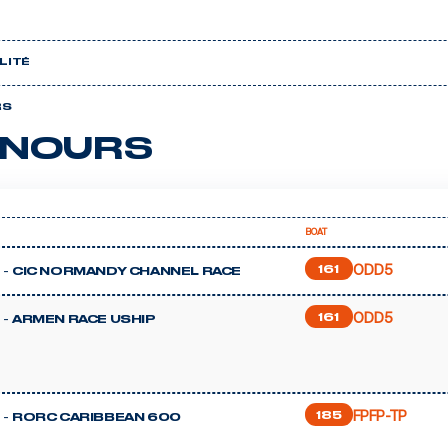
LITÉ
RS
NOURS
BOAT
ODD5
 -
161
CIC NORMANDY CHANNEL RACE
ODD5
 -
161
ARMEN RACE USHIP
FPFP-TP
 -
185
RORC CARIBBEAN 600