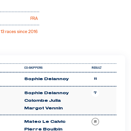
FRA
13 races since 2016
CO-SKIPPERS
RESULT
Sophie Delannoy
11
Sophie Delannoy
7
Colombe Julia
Margot Vennin
Mateo Le Calvic
2
Pierre Boulbin