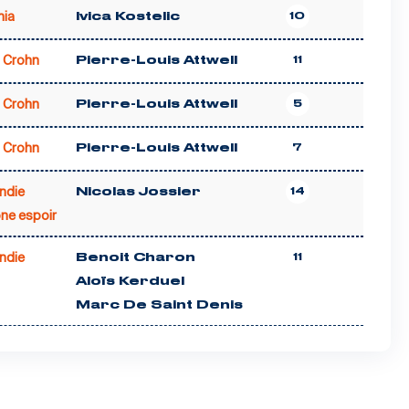
nia
Ivica Kostelic
10
 Crohn
Pierre-Louis Attwell
11
 Crohn
Pierre-Louis Attwell
5
 Crohn
Pierre-Louis Attwell
7
ndie
Nicolas Jossier
14
ne espoir
ndie
Benoit Charon
11
Aloïs Kerduel
Marc De Saint Denis