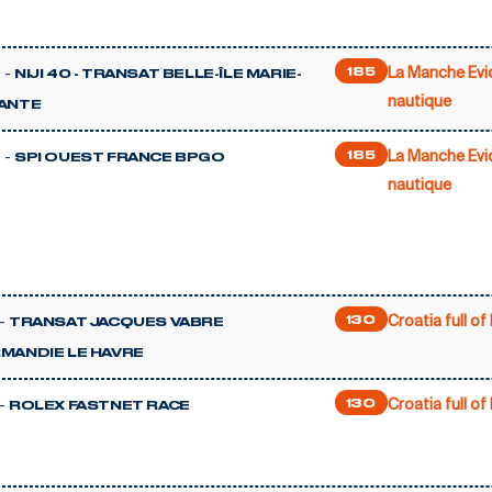
La Manche Evi
 -
185
NIJI 40 - TRANSAT BELLE-ÎLE MARIE-
nautique
ANTE
La Manche Evi
 -
185
SPI OUEST FRANCE BPGO
nautique
Croatia full of 
-
130
TRANSAT JACQUES VABRE
MANDIE LE HAVRE
Croatia full of 
-
130
ROLEX FASTNET RACE