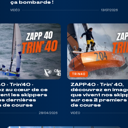
ça bombarde !
VIDÉO
13/07/2026
TRIN40
 - Trin'40 -
ZAPP40 - Trin' 40,
z au cœur de ce
découvrez en imag
vent les skippers
que vivent nos skip
es dernières
sur ces 2 premiers
 de course
de course
28/04/2026
VIDÉO