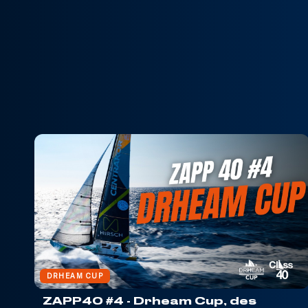
DRHEAM CUP
ZAPP40 #4 - Drheam Cup, des