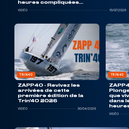
heures compliquées...
VIDÉO
15/07/2026
TRIN40
TRIN40
ZAPP40 - Revivez les
ZAPP40
arrivées de cette
Plonge
première édition de la
que vi
Trin'40 2026
dans l
heures
VIDÉO
30/04/2026
VIDÉO