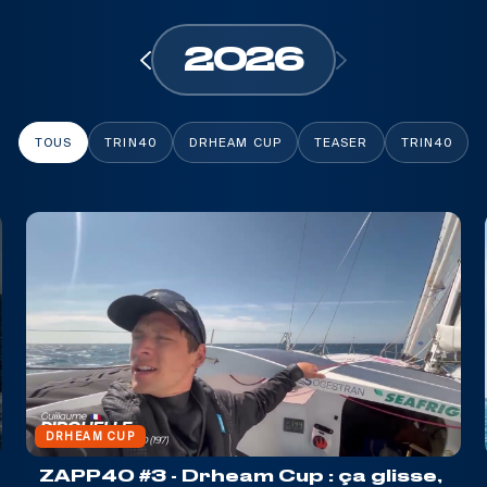
2026
TOUS
TRIN40
DRHEAM CUP
TEASER
TRIN40
DRHEAM CUP
ZAPP40 #3 - Drheam Cup : ça glisse,