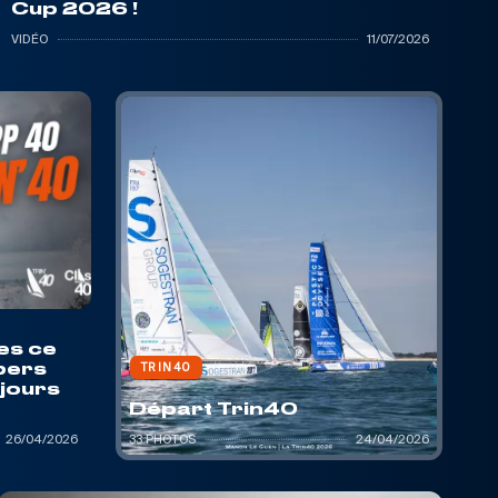
Cup 2026 !
VIDÉO
11/07/2026
es ce
TRIN40
pers
 jours
Départ Trin40
26/04/2026
33 PHOTOS
24/04/2026