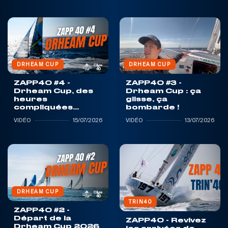
DRHEAM CUP
DRHEAM CUP
ZAPP40 #4 -
ZAPP40 #3 -
Drheam Cup, des
Drheam Cup : ça
heures
glisse, ça
compliquées...
bombarde !
VIDÉO
15/07/2026
VIDÉO
13/07/2026
DRHEAM CUP
TRIN40
ZAPP40 #2 -
Départ de la
ZAPP40 - Revivez
Drheam Cup 2026