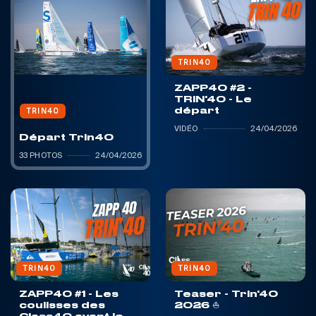
TRIN40
ZAPP40 #2 -
TRIN'40 - Le
départ
TRIN40
VIDÉO
24/04/2026
Départ Trin40
33 PHOTOS
24/04/2026
TRIN40
TRIN40
ZAPP40 #1 - Les
Teaser - Trin'40
coulisses des
2026 ⛵️