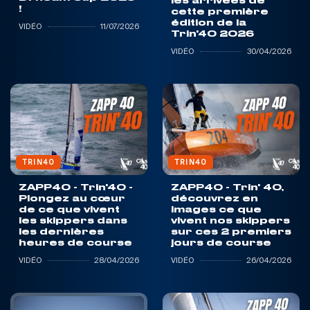
les arrivées de
!
cette première
édition de la
VIDÉO
11/07/2026
Trin'40 2026
VIDÉO
30/04/2026
TRIN40
TRIN40
ZAPP40 - Trin'40 -
ZAPP40 - Trin' 40,
Plongez au cœur
découvrez en
de ce que vivent
images ce que
les skippers dans
vivent nos skippers
les dernières
sur ces 2 premiers
heures de course
jours de course
VIDÉO
28/04/2026
VIDÉO
26/04/2026