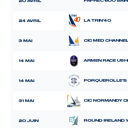
PAPREC 600 SAI
20 AVRIL
LA TRIN'40
24 AVRIL
CIC MED CHANNE
3 MAI
ARMEN RACE USH
14 MAI
PORQUEROLLE'S
14 MAI
CIC NORMANDY C
31 MAI
ROUND IRELAND 
20 JUIN