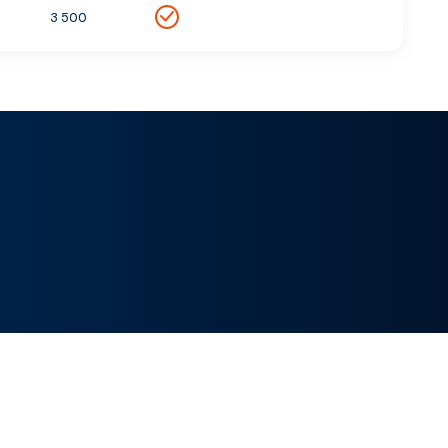
3 500
Leaflet
|
©
Esri
, Maxar, Earthstar Geographics, ©
OpenSeaMap
+
−