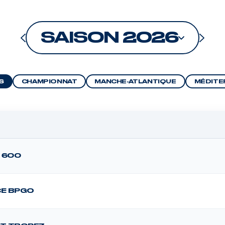
SAISON 2026
S
CHAMPIONNAT
MANCHE-ATLANTIQUE
MÉDITE
 600
CE BPGO