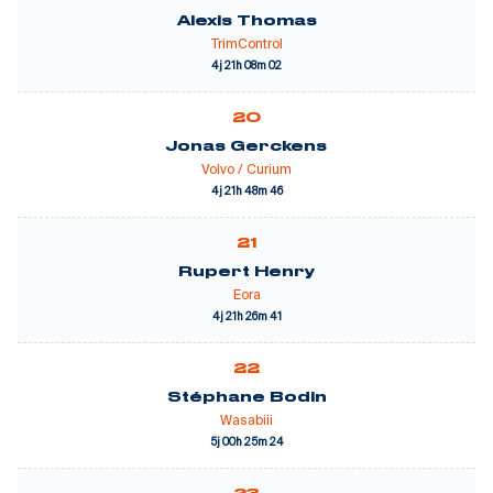
Alexis Thomas
TrimControl
4j 21h 08m 02
20
Jonas Gerckens
Volvo / Curium
4j 21h 48m 46
21
Rupert Henry
Eora
4j 21h 26m 41
22
Stéphane Bodin
Wasabiii
5j 00h 25m 24