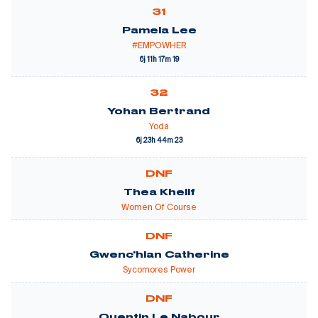
31
Pamela Lee
#EMPOWHER
6j 11h 17m 19
32
Yohan Bertrand
Yoda
6j 23h 44m 23
DNF
Thea Khelif
Women Of Course
DNF
Gwenc'hlan Catherine
Sycomores Power
DNF
Quentin Le Nabour