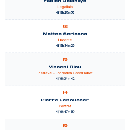
Fabien Delahaye
Legallais
4j 19h 20m 36
12
Matteo Sericano
Lucente
4j 19h 34m 26
13
Vincent Riou
Pierreval - Fondation GoodPlanet
4j 19h 34m 42
14
Pierre Leboucher
Penfret
4j 19h 47m 50
15