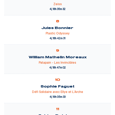
Zeiss
4j 18h 35m 32
8
Jules Bonnier
Plastic Odyssey
4j 18h 42m 31
9
William Mathelin Moreaux
Patapain - Les Invincibles
4j 18h 47m 02
10
Sophie Faguet
Défi Solidaire avec Ellye et L'Arche
4j 19h 05m 33
11