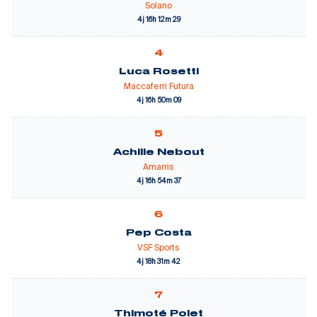
Solano
4j 16h 12m 29
4
Luca Rosetti
Maccaferri Futura
4j 16h 50m 09
5
Achille Nebout
Amarris
4j 16h 54m 37
6
Pep Costa
VSF Sports
4j 18h 31m 42
7
Thimoté Polet