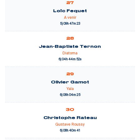
27
Loïc Fequet
A venir
5j 09h 47m 23
28
Jean-Baptiste Ternon
Diatoma
6j 04h 44m 52s
29
Olivier Gamot
Yala
6j 06h 04m 25
30
Christophe Rateau
Gustave Roussy
6j 08h 40m 41