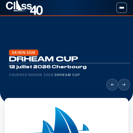
SAISON 2026
DRHEAM CUP
·
12 juillet 2026
Cherbourg
COURSES
/
SAISON 2026
/
DRHEAM CUP
Leaflet
|
©
Esri
, Maxar, Earthstar Geographics,
©
OpenSeaMap