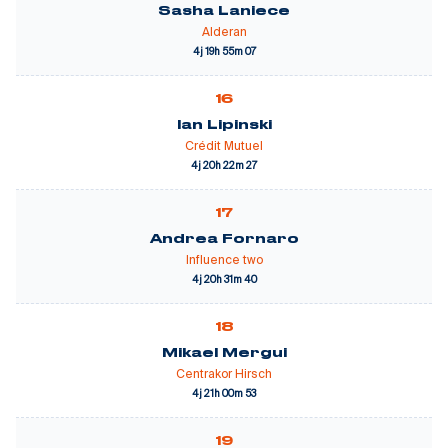
Sasha Laniece
Alderan
4j 19h 55m 07
16
Ian Lipinski
Crédit Mutuel
4j 20h 22m 27
17
Andrea Fornaro
Influence two
4j 20h 31m 40
18
Mikael Mergui
Centrakor Hirsch
4j 21h 00m 53
19