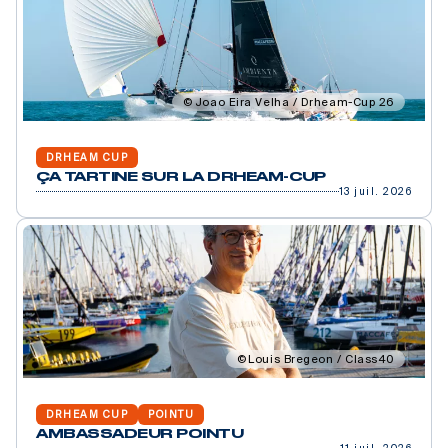
Joao Eira Velha / Drheam-Cup 26
DRHEAM CUP
ÇA TARTINE SUR LA DRHEAM-CUP
13 juil. 2026
Louis Bregeon / Class40
DRHEAM CUP
POINTU
AMBASSADEUR POINTU