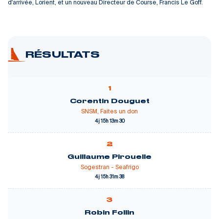
d'arrivée, Lorient, et un nouveau Directeur de Course, Francis Le Goff.
RÉSULTATS
1
Corentin Douguet
SNSM, Faites un don
4j 15h 13m 30
2
Guillaume Pirouelle
Sogestran - Seafrigo
4j 15h 31m 38
3
Robin Follin