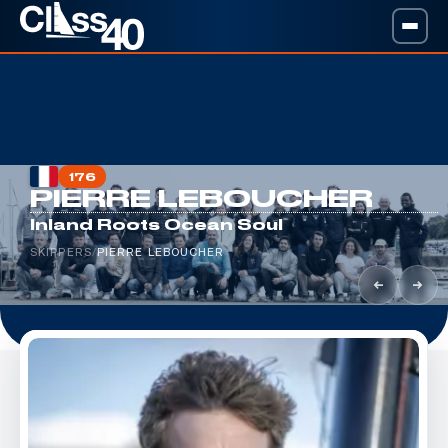
176
PIERRE LEBOUCHER
Inland Roots Ocean Soul
SKIPPERS
/
PIERRE LEBOUCHER