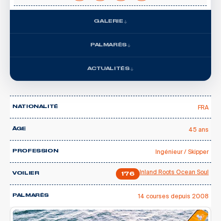
GALERIE
PALMARÈS
ACTUALITÉS
FRA
NATIONALITÉ
45 ans
ÂGE
Ingénieur / Skipper
PROFESSION
Inland Roots Ocean Soul
VOILIER
176
14 courses depuis 2008
PALMARÈS