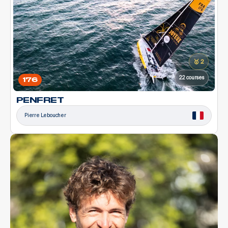
🥇 2
22 courses
176
PENFRET
Pierre Leboucher