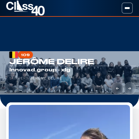
109
JÉRÔME DELIRE
Innovad.group - xlg
SKIPPERS
/
JÉRÔME DELIRE