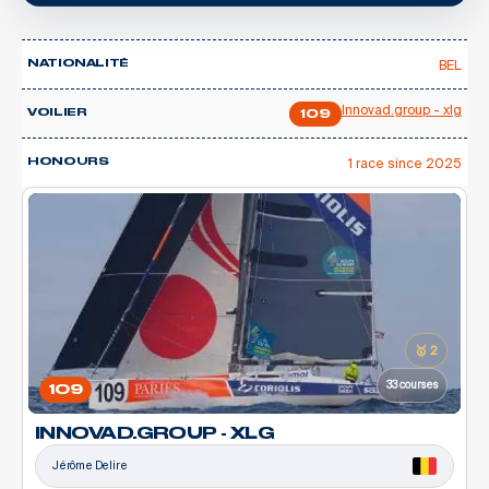
BEL
NATIONALITÉ
Innovad.group - xlg
VOILIER
109
1 race since 2025
HONOURS
🥇 2
33 courses
109
INNOVAD.GROUP - XLG
Jérôme Delire