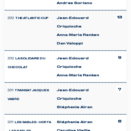
Andres Soriano
13
2012
Jean-Edouard
THE ATLANTIC CUP
Criquioche
Anna-Maria Renken
Dan Valoppi
9
2012
Jean-Edouard
LA SOLIDAIRE DU
Criquioche
CHOCOLAT
Anna-Maria Renken
7
2011
Jean-Edouard
TRANSAT JACQUES
Criquioche
VABRE
Stéphanie Alran
8
2011
Stéphanie Alran
LES SABLES - HORTA
Caroline Vieille