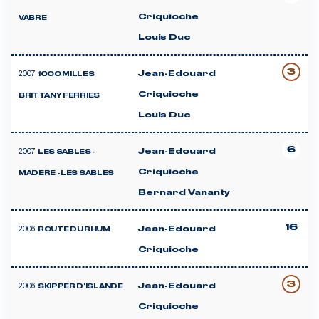
Criquioche
VABRE
Louis Duc
3
2007
Jean-Edouard
1000 MILLES
Criquioche
BRITTANY FERRIES
Louis Duc
6
2007
Jean-Edouard
LES SABLES -
Criquioche
MADERE - LES SABLES
Bernard Vananty
16
2006
Jean-Edouard
ROUTE DU RHUM
Criquioche
3
2006
Jean-Edouard
SKIPPER D'ISLANDE
Criquioche