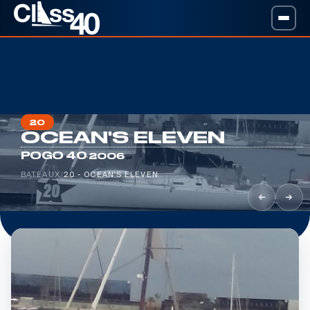
20
OCEAN'S ELEVEN
·
POGO 40
2006
BATEAUX
/
20 - OCEAN'S ELEVEN