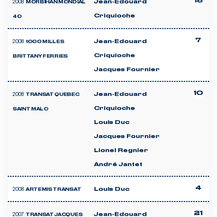
18
2008
Jean-Edouard
MORBIHAN MONDIAL
Criquioche
40
7
2008
Jean-Edouard
1000 MILLES
Criquioche
BRITTANY FERRIES
Jacques Fournier
10
2008
Jean-Edouard
TRANSAT QUEBEC
Criquioche
SAINT MALO
Louis Duc
Jacques Fournier
Lionel Regnier
André Jantet
4
2008
Louis Duc
ARTEMIS TRANSAT
21
2007
Jean-Edouard
TRANSAT JACQUES