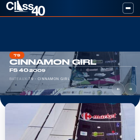
79
CINNAMON GIRL
·
FS 40
2009
BATEAUX
/
79 - CINNAMON GIRL