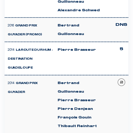
Guillonneau
Alexandre Schwed
DNS
2016
Bertrand
GRAND PRIX
Guillonneau
GUYADER (PROMO)
5
2014
Pierre Brasseur
LA ROUTE DU RHUM -
DESTINATION
GUADELOUPE
2
2014
Bertrand
GRAND PRIX
Guillonneau
GUYADER
Pierre Brasseur
Pierre Denjean
François Gouin
Thibault Reinhart