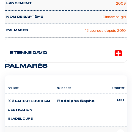
2009
LANCEMENT
Cinnamon girl
NOM DE BAPTÊME
13 courses depuis 2010
PALMARÈS
2 courses
ETIENNE DAVID
PALMARÈS
COURSE
SKIPPERS
RÉSULTAT
20
2018
Rodolphe Sepho
LA ROUTE DU RHUM
DESTINATION
GUADELOUPE