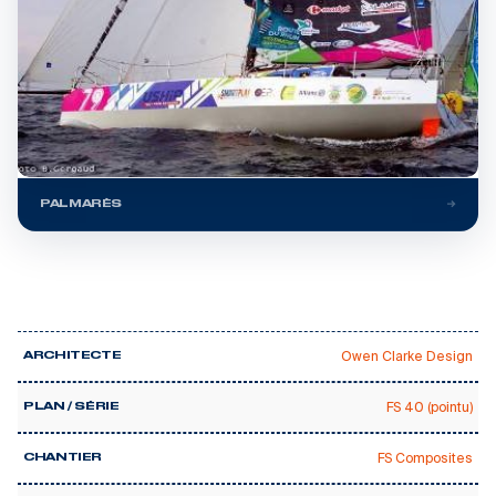
PALMARÈS
Owen Clarke Design
ARCHITECTE
FS 40 (pointu)
PLAN / SÉRIE
FS Composites
CHANTIER