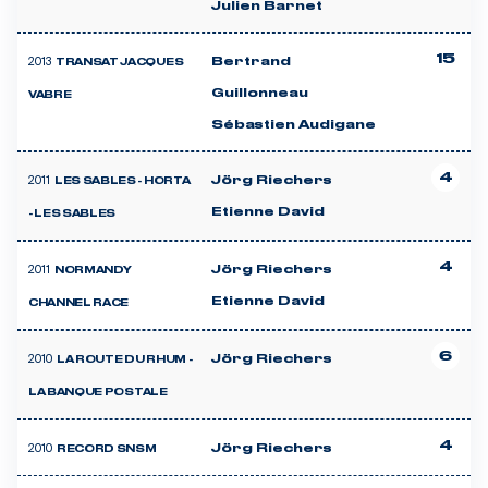
Julien Barnet
15
2013
Bertrand
TRANSAT JACQUES
Guillonneau
VABRE
Sébastien Audigane
4
2011
Jörg Riechers
LES SABLES - HORTA
Etienne David
- LES SABLES
4
2011
Jörg Riechers
NORMANDY
Etienne David
CHANNEL RACE
6
2010
Jörg Riechers
LA ROUTE DU RHUM -
LA BANQUE POSTALE
4
2010
Jörg Riechers
RECORD SNSM