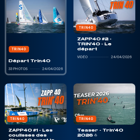
TRIN40
ZAPP40 #2 -
TRIN'40 - Le
départ
TRIN40
VIDÉO
24/04/2026
Départ Trin40
33 PHOTOS
24/04/2026
TRIN40
TRIN40
ZAPP40 #1 - Les
Teaser - Trin'40
coulisses des
2026 ⛵️