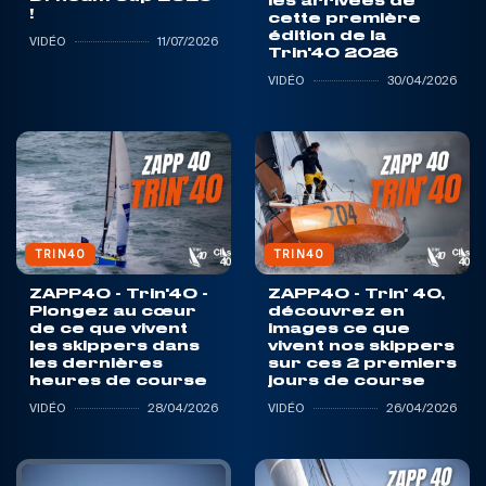
les arrivées de
!
cette première
édition de la
VIDÉO
11/07/2026
Trin'40 2026
VIDÉO
30/04/2026
TRIN40
TRIN40
ZAPP40 - Trin'40 -
ZAPP40 - Trin' 40,
Plongez au cœur
découvrez en
de ce que vivent
images ce que
les skippers dans
vivent nos skippers
les dernières
sur ces 2 premiers
heures de course
jours de course
VIDÉO
28/04/2026
VIDÉO
26/04/2026