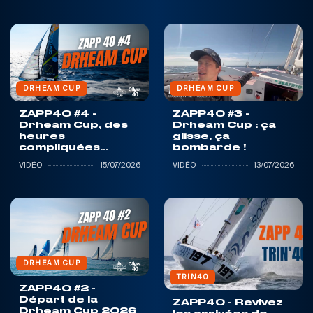
DRHEAM CUP
DRHEAM CUP
ZAPP40 #4 -
ZAPP40 #3 -
Drheam Cup, des
Drheam Cup : ça
heures
glisse, ça
compliquées...
bombarde !
VIDÉO
15/07/2026
VIDÉO
13/07/2026
DRHEAM CUP
TRIN40
ZAPP40 #2 -
Départ de la
ZAPP40 - Revivez
Drheam Cup 2026