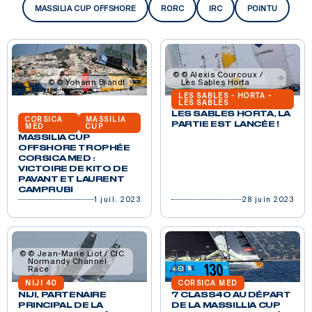
MASSILIA CUP OFFSHORE
RORC
IRC
POINTU
© Alexis Courcoux /
© Yohann Brandt
Les Sables Horta
LES SABLES - HORTA -
LES SABLES
LES SABLES HORTA, LA
CORSICA
MASSILIA
PARTIE EST LANCÉE !
MED
CUP
MASSILIA CUP
OFFSHORE TROPHÉE
CORSICA MED :
VICTOIRE DE KITO DE
PAVANT ET LAURENT
CAMPRUBI
1 juil. 2023
28 juin 2023
© Jean-Marie Liot / CIC
Normandy Channel
Race
NIJI 40
CORSICA MED
NIJI, PARTENAIRE
7 CLASS40 AU DÉPART
PRINCIPAL DE LA
DE LA MASSILLIA CUP