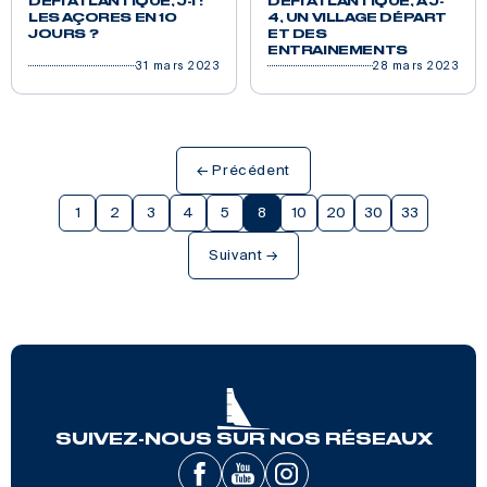
DÉFI ATLANTIQUE, J-1 :
DÉFI ATLANTIQUE, À J-
LES AÇORES EN 10
4, UN VILLAGE DÉPART
JOURS ?
ET DES
ENTRAINEMENTS
31 mars 2023
28 mars 2023
← Précédent
1
2
3
4
5
8
10
20
30
33
Suivant →
SUIVEZ-NOUS SUR NOS RÉSEAUX