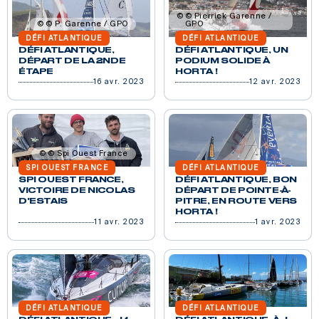
© Pierrick Garenne /
© P. Garenne / GPO
GPO
DÉFI ATLANTIQUE
DÉFI ATLANTIQUE
DÉFI ATLANTIQUE,
DÉFI ATLANTIQUE, UN
DÉPART DE LA 2NDE
PODIUM SOLIDE À
ÉTAPE
HORTA !
16 avr. 2023
12 avr. 2023
© Spi Ouest France
SPI OUEST FRANCE
DÉFI ATLANTIQUE
SPI OUEST FRANCE,
DÉFI ATLANTIQUE, BON
VICTOIRE DE NICOLAS
DÉPART DE POINTE-À-
D'ESTAIS
PITRE, EN ROUTE VERS
HORTA !
11 avr. 2023
1 avr. 2023
DÉFI ATLANTIQUE
DÉFI ATLANTIQUE