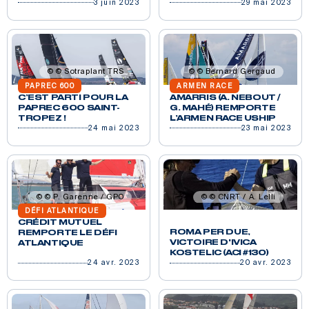
3 juin 2023
29 mai 2023
© Sotraplant TRS
© Bernard Gergaud
PAPREC 600
ARMEN RACE
C’EST PARTI POUR LA
AMARRIS (A. NEBOUT /
PAPREC 600 SAINT-
G. MAHÉ) REMPORTE
TROPEZ !
L’ARMEN RACE USHIP
24 mai 2023
23 mai 2023
© P. Garenne / GPO
© CNRT / A. Lelli
DÉFI ATLANTIQUE
CRÉDIT MUTUEL
ROMA PER DUE,
REMPORTE LE DÉFI
VICTOIRE D'IVICA
ATLANTIQUE
KOSTELIC (ACI #130)
24 avr. 2023
20 avr. 2023