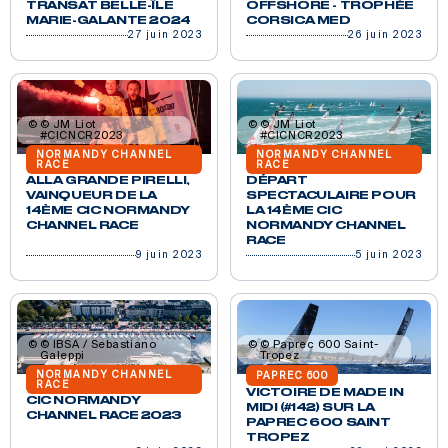
TRANSAT BELLE-ÎLE
OFFSHORE - TROPHÉE
MARIE-GALANTE 2024
CORSICA MED
27 juin 2023
26 juin 2023
© JM Liot
© JM Liot
#CICNCR2023
#CICNCR2023
NORMANDY CHANNEL
NORMANDY CHANNEL
RACE
RACE
ALLA GRANDE PIRELLI,
DÉPART
VAINQUEUR DE LA
SPECTACULAIRE POUR
14ÈME CIC NORMANDY
LA 14ÈME CIC
CHANNEL RACE
NORMANDY CHANNEL
RACE
9 juin 2023
5 juin 2023
© IBSA / Sebastiano
© Paprec 600 Saint-
Galeppi
Tropez
NORMANDY CHANNEL
PAPREC 600
RACE
VICTOIRE DE MADE IN
CIC NORMANDY
MIDI (#142) SUR LA
CHANNEL RACE 2023
PAPREC 600 SAINT
TROPEZ