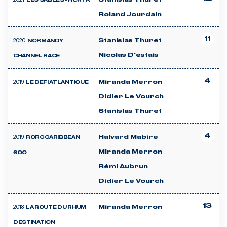
LES SABLES - HORTA
Roland Jourdain
11
2020
Stanislas Thuret
NORMANDY
Nicolas D'estais
CHANNEL RACE
4
2019
Miranda Merron
LE DÉFI ATLANTIQUE
Didier Le Vourch
Stanislas Thuret
4
2019
Halvard Mabire
RORC CARIBBEAN
Miranda Merron
600
Rémi Aubrun
Didier Le Vourch
13
2018
Miranda Merron
LA ROUTE DU RHUM
DESTINATION