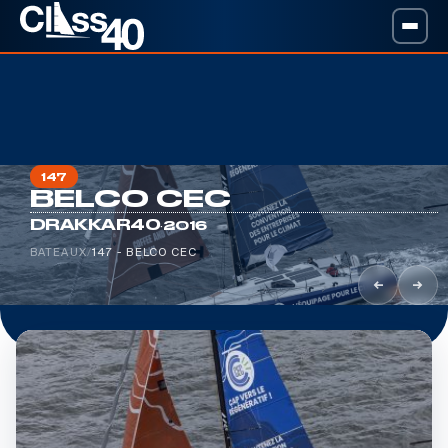
147
BELCO CEC
·
DRAKKAR40
2016
BATEAUX
/
147 - BELCO CEC