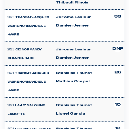
Thibault Flinois
33
2023
Jérome Lesieur
TRANSAT JACQUES
Damien Jenner
VABRE NORMANDIE LE
HAVRE
DNF
2023
Jérome Lesieur
CIC NORMANDY
Damien Jenner
CHANNEL RACE
26
2021
Stanislas Thuret
TRANSAT JACQUES
Mathieu Crepel
VABRE NORMANDIE LE
HAVRE
10
2021
Stanislas Thuret
LA 40' MALOUINE
Lionel Garcia
LAMOTTE
12
2021
Stanislas Thuret