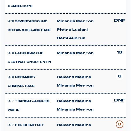
GUADELOUPE
DNF
2018
Miranda Merron
SEVENTAR ROUND
Pietro Luciani
BRITAIN & IRELAND RACE
Rémi Aubrun
13
2018
Miranda Merron
LA DRHEAM CUP
DESTINATION COTENTIN
6
2018
Halvard Mabire
NORMANDY
Miranda Merron
CHANNEL RACE
DNF
2017
Halvard Mabire
TRANSAT JACQUES
Miranda Merron
VABRE
3
2017
Halvard Mabire
ROLEX FASTNET