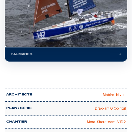
PALMARÈS
Mabire-Nivelt
ARCHITECTE
Drakkar40 (pointu)
PLAN / SÉRIE
Mora-Shoreteam-V1D2
CHANTIER