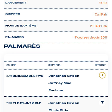
2010
LANCEMENT
Carl Kah
SKIPPER
PERASPERA
NOM DE BAPTÊME
7 courses depuis 2011
PALMARÈS
PALMARÈS
COURSE
SKIPPERS
RÉSULTAT
1
2019
Jonathan Green
BERMUDA ONE-TWO
Jeffrey Mac
Farlane
7
2018
Jonathan Green
THE ATLANTIC CUP
Chris Pitts