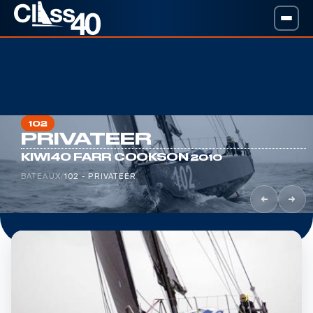
102
PRIVATEER
·
KIWI40 FARR COOKSON
2010
BATEAUX
/
102 - PRIVATEER