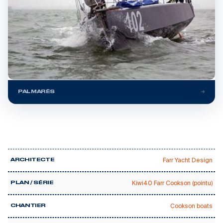
PALMARÈS
Farr Yacht Design
ARCHITECTE
Kiwi40 Farr Cookson (pointu)
PLAN / SÉRIE
Cookson boats
CHANTIER