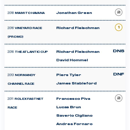
2
2018
Jonathan Green
MIAMI TO HAVANA
1
2016
Richard Fleischman
VINEYARD RACE
(PROMO)
DNS
2016
Richard Fleischman
THE ATLANTIC CUP
David Hommel
DNF
2013
Piers Tyler
NORMANDY
James Stableford
CHANNEL RACE
2
2011
Francesco Piva
ROLEX FASTNET
Lucas Brun
RACE
Saverio Cigliano
Andrea Fornaro