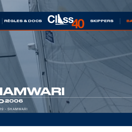
S
RÈGLES & DOCS
SKIPPERS
B
HAMWARI
·
0
2006
19 - SHAMWARI