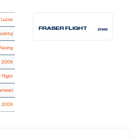
. Lucas
FRASER FLIGHT
ZIMBABWE
pointu)
Racing
2006
 Flight
amwari
s 2006