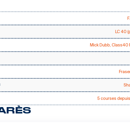
F
LC 40 (
Mick Dubb, Class40 
Fraser
Sh
E
5 courses depui
ARÈS