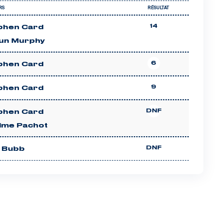
RS
RÉSULTAT
14
phen Card
un Murphy
6
phen Card
9
phen Card
DNF
phen Card
ime Pachot
DNF
k Bubb