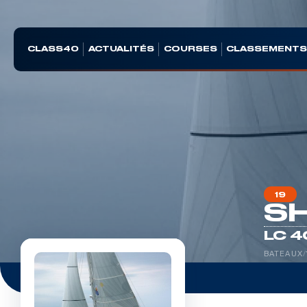
CLASS40
ACTUALITÉS
COURSES
CLASSEMENT
19
S
LC 4
BATEAUX
/