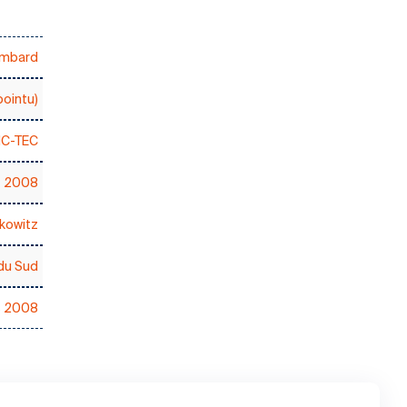
ombard
pointu)
C-TEC
2008
kowitz
 du Sud
s 2008