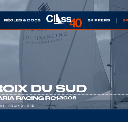
S
RÈGLES & DOCS
SKIPPERS
B
OIX DU SUD
·
ARIA RACING RC1
2008
64 - CROIX DU SUD