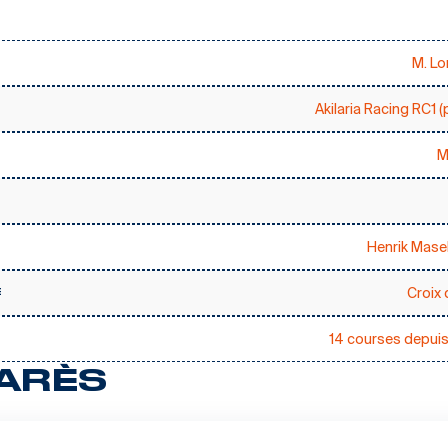
M. L
Akilaria Racing RC1 (
M
Henrik Mase
Croix
E
14 courses depui
ARÈS