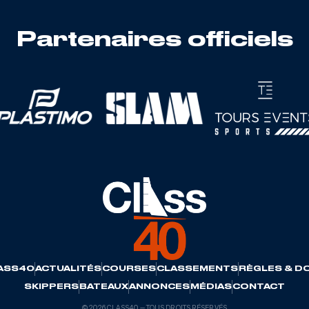
Partenaires officiels
ASS40
ACTUALITÉS
COURSES
CLASSEMENTS
RÈGLES & D
SKIPPERS
BATEAUX
ANNONCES
MÉDIAS
CONTACT
© 2026 CLASS40 — TOUS DROITS RÉSERVÉS