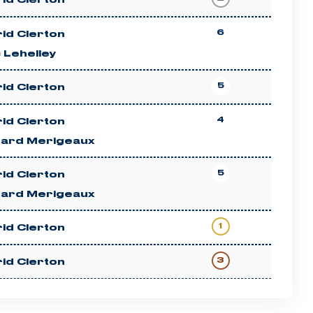
rid Clerton
6
rid Clerton
 Lehelley
5
rid Clerton
4
rid Clerton
hard Merigeaux
5
rid Clerton
hard Merigeaux
1
rid Clerton
3
rid Clerton