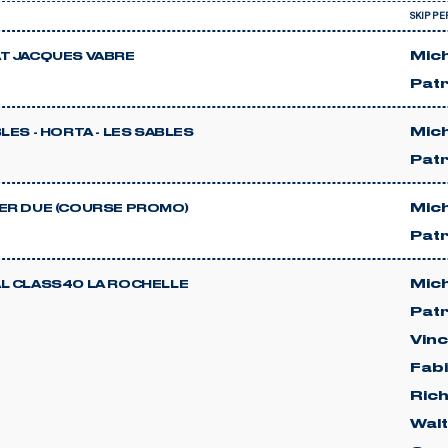
SKIPPE
Mic
T JACQUES VABRE
Pat
Mic
LES - HORTA - LES SABLES
Pat
Mic
ER DUE (COURSE PROMO)
Pat
Mic
L CLASS40 LA ROCHELLE
Pat
Vin
Fab
Ric
Wal