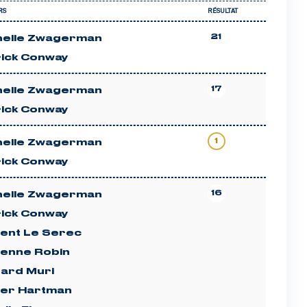
RS
RÉSULTAT
21
helle Zwagerman
rick Conway
17
helle Zwagerman
rick Conway
1
helle Zwagerman
rick Conway
16
helle Zwagerman
rick Conway
cent Le Serec
ienne Robin
hard Muri
ter Hartman