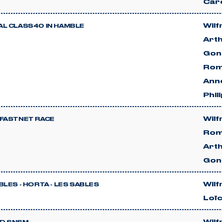
Car
Wilf
L CLASS40 IN HAMBLE
Arth
Gon
Rom
Anne
Phil
Wilf
FASTNET RACE
Rom
Arth
Gon
Wilf
BLES - HORTA - LES SABLES
Loïc