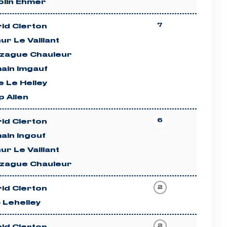
olin Ehmer
7
rid Clerton
ur Le Vaillant
zague Chauleur
ain Imgauf
 Le Helley
ip Allen
6
rid Clerton
ain Ingouf
ur Le Vaillant
zague Chauleur
2
rid Clerton
 Lehelley
2