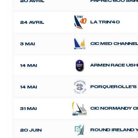
PAPREC 600 SAI
20 AVRIL
LA TRIN'40
24 AVRIL
CIC MED CHANNE
3 MAI
ARMEN RACE USH
14 MAI
PORQUEROLLE'S
14 MAI
CIC NORMANDY C
31 MAI
ROUND IRELAND 
20 JUIN