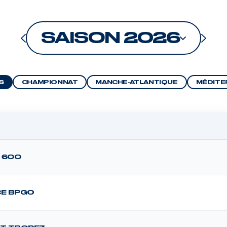
SAISON 2026
S
CHAMPIONNAT
MANCHE-ATLANTIQUE
MÉDITE
 600
CE BPGO