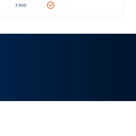
3 500
Leaflet
|
©
Esri
, Maxar, Earthstar Geographics, ©
OpenSeaMap
+
−