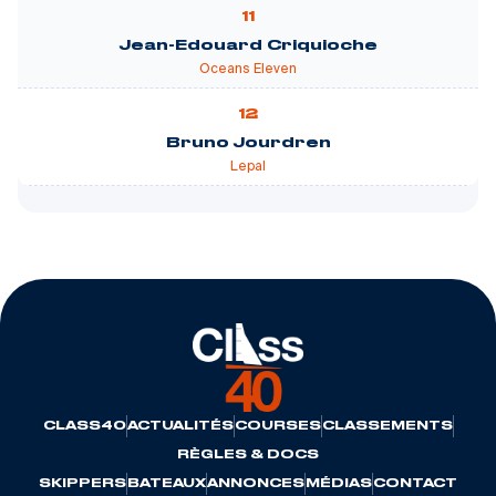
11
Jean-Edouard Criquioche
Oceans Eleven
12
Bruno Jourdren
Lepal
CLASS40
ACTUALITÉS
COURSES
CLASSEMENTS
RÈGLES & DOCS
SKIPPERS
BATEAUX
ANNONCES
MÉDIAS
CONTACT