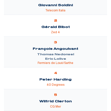
Giovanni Soldini
Telecom Italia
2
Gérald Bibot
Zed 4
3
François Angoulvant
Thomas Nedonsel
Eric Lolive
Fermiers de Loué/Sarthe
4
Peter Harding
40 Degrees
5
Wilfrid Clerton
CG Mer