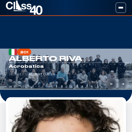
201
ALBERTO RIVA
Acrobatica
SKIPPERS
/
ALBERTO RIVA