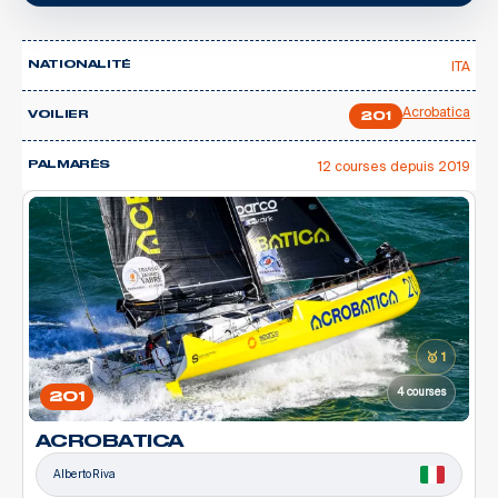
ITA
NATIONALITÉ
Acrobatica
VOILIER
201
12 courses depuis 2019
PALMARÈS
🥇 1
4 courses
201
ACROBATICA
Alberto Riva