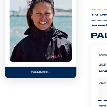
NATIONA
PALMAR
PA
COURS
2021 
NOR
PALMARÈS
2021 
2021 