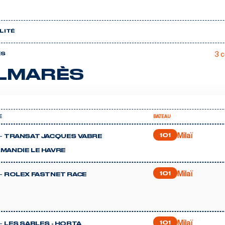
LITÉ
3 
ÈS
LMARÈS
E
BATEAU
Milaï
-
101
TRANSAT JACQUES VABRE
MANDIE LE HAVRE
Milaï
-
101
ROLEX FASTNET RACE
Milaï
-
101
LES SABLES - HORTA