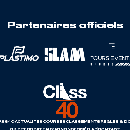
Partenaires officiels
ASS40
ACTUALITÉS
COURSES
CLASSEMENTS
RÈGLES & D
SKIPPERS
BATEAUX
ANNONCES
MÉDIAS
CONTACT