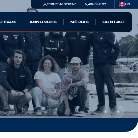
ESPACE ADHÉRENT
ADHÉSIONS
EN
ATEAUX
ANNONCES
MÉDIAS
CONTACT