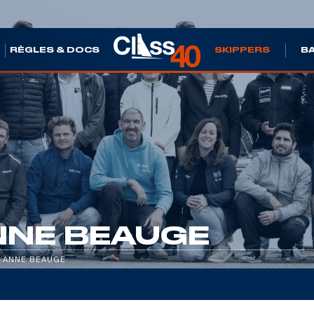
S
RÈGLES & DOCS
SKIPPERS
B
NNE BEAUGE
/
ANNE BEAUGE