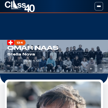
134
OMAR NAAS
Stella Nova
SKIPPERS
/
OMAR NAAS