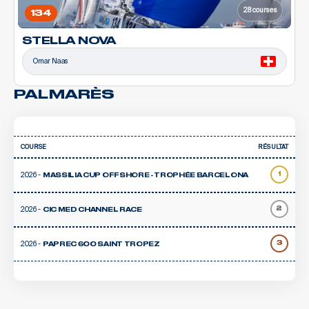
28 courses
134
STELLA NOVA
Omar Naas
PALMARÈS
COURSE
RÉSULTAT
2026 -
1
MASSILIA CUP OFFSHORE - TROPHÉE BARCELONA
2026 -
2
CIC MED CHANNEL RACE
2026 -
3
PAPREC 600 SAINT TROPEZ