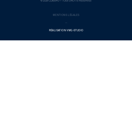
© 2026 CLASS40 — TOUS DROITS RÉSERVÉS
MENTIONS LÉGALES
—
RÉALISATION VMG-STUDIO