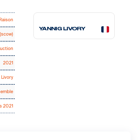
11 courses
Raison
YANNIG LIVORY
(scow)
uction
2021
 Livory
semble
s 2021