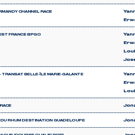
Yann
RMANDY CHANNEL RACE
Erw
Yann
EST FRANCE BPGO
Erw
Lou
Jos
Yann
0 - TRANSAT BELLE-ÎLE MARIE-GALANTE
Erw
Lou
Jon
RACE
Jon
 DU RHUM DESTINATION GUADELOUPE