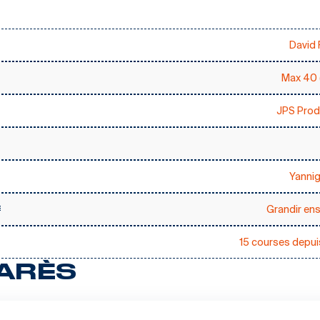
David 
Max 40 
JPS Prod
Yannig
Grandir en
E
15 courses depui
ARÈS