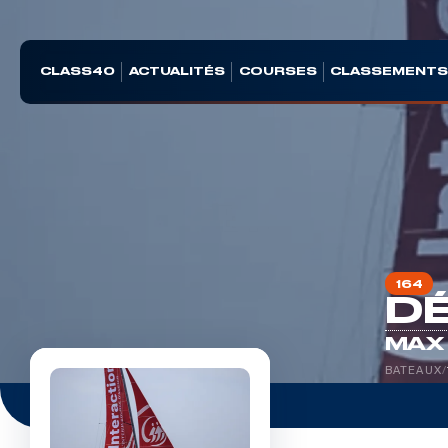
CLASS40
ACTUALITÉS
COURSES
CLASSEMENT
164
DÉ
MAX
BATEAUX
/