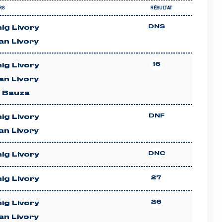
RS
RÉSULTAT
DNS
ig Livory
an Livory
16
ig Livory
an Livory
a Bauza
DNF
ig Livory
an Livory
DNC
ig Livory
27
ig Livory
26
ig Livory
an Livory