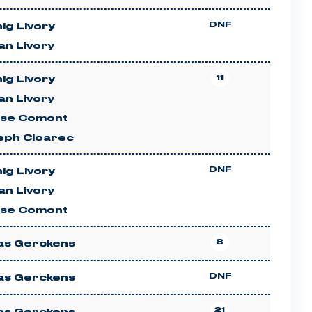
DNF
ig Livory
an Livory
11
ig Livory
an Livory
ise Comont
eph Cloarec
DNF
ig Livory
an Livory
ise Comont
8
as Gerckens
DNF
as Gerckens
21