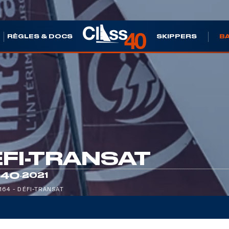
S
RÈGLES & DOCS
SKIPPERS
B
FI-TRANSAT
·
 40
2021
164 - DÉFI-TRANSAT