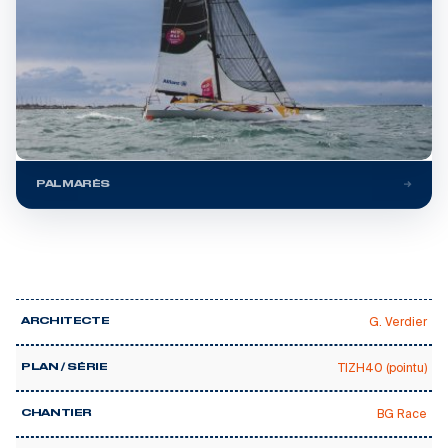
PALMARÈS
G. Verdier
ARCHITECTE
TIZH40 (pointu)
PLAN / SÉRIE
BG Race
CHANTIER