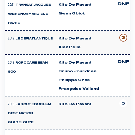
DNF
2021
Kito De Pavant
TRANSAT JACQUES
Gwen Gbick
VABRE NORMANDIE LE
HAVRE
3
2019
Kito De Pavant
LE DÉFI ATLANTIQUE
Alex Pella
DNF
2019
Kito De Pavant
RORC CARIBBEAN
Bruno Jourdren
600
Philippe Gros
Françoise Velland
5
2018
Kito De Pavant
LA ROUTE DU RHUM
DESTINATION
GUADELOUPE