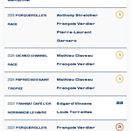
BARCELONA
1
2026
Anthony Streicher
PORQUEROLLE'S
François Verdier
RACE
Pierre-Laurent
Garnero
1
2026
Mathieu Claveau
CIC MED CHANNEL
François Verdier
RACE
1
2026
Mathieu Claveau
PAPREC 600 SAINT
François Verdier
TROPEZ
22
2025
Edgard Vincens
TRANSAT CAFÉ L'OR
Louis Torreilles
NORMANDIE LE HAVRE
3
2025
François Verdier
PORQUEROLLE'S