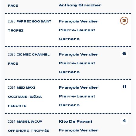
Anthony Streicher
RACE
3
2025
François Verdier
PAPREC 600 SAINT
Pierre-Laurent
TROPEZ
Garnero
6
2025
François Verdier
CIC MED CHANNEL
Pierre-Laurent
RACE
Garnero
11
2024
François Verdier
MED MAX I
Pierre-Laurent
OCCITANIE - SAÏDIA
Garnero
RESORTS
4
2024
Kito De Pavant
MASSILIA CUP
François Verdier
OFFSHORE - TROPHÉE