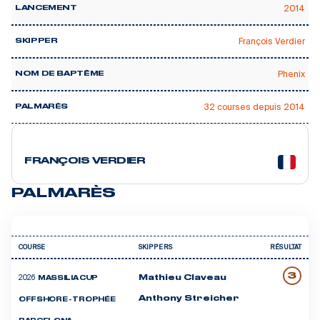
2014
LANCEMENT
François Verdier
SKIPPER
Phenix
NOM DE BAPTÊME
🥇 3
32 courses depuis 2014
PALMARÈS
10 courses
FRANÇOIS VERDIER
PALMARÈS
COURSE
SKIPPERS
RÉSULTAT
3
2026
Mathieu Claveau
MASSILIA CUP
Anthony Streicher
OFFSHORE - TROPHÉE