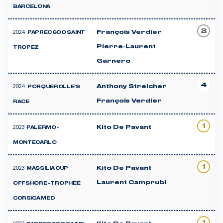
BARCELONA
2
2024
François Verdier
PAPREC 600 SAINT
Pierre-Laurent
TROPEZ
Garnero
4
2024
Anthony Streicher
PORQUEROLLE'S
François Verdier
RACE
1
2023
Kito De Pavant
PALERMO -
MONTECARLO
1
2023
Kito De Pavant
MASSILIA CUP
Laurent Camprubi
OFFSHORE - TROPHÉE
CORSICA MED
1