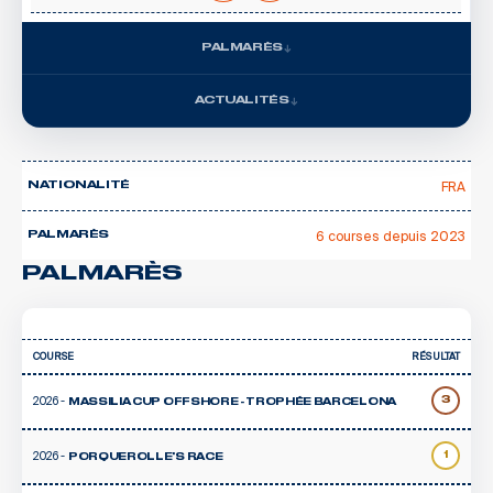
PALMARÈS
ACTUALITÉS
FRA
NATIONALITÉ
6 courses depuis 2023
PALMARÈS
PALMARÈS
COURSE
RÉSULTAT
2026 -
3
MASSILIA CUP OFFSHORE - TROPHÉE BARCELONA
2026 -
1
PORQUEROLLE'S RACE