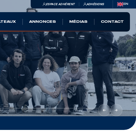
ESPACE ADHÉRENT
ADHÉSIONS
EN
ATEAUX
ANNONCES
MÉDIAS
CONTACT