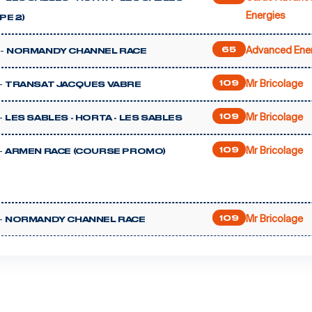
Energies
PE 2)
Advanced Ene
-
65
NORMANDY CHANNEL RACE
Mr Bricolage
-
109
TRANSAT JACQUES VABRE
Mr Bricolage
-
109
LES SABLES - HORTA - LES SABLES
Mr Bricolage
-
109
ARMEN RACE (COURSE PROMO)
Mr Bricolage
-
109
NORMANDY CHANNEL RACE