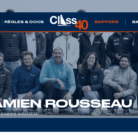
S
RÈGLES & DOCS
SKIPPERS
B
AMIEN ROUSSEAU
/
DAMIEN ROUSSEAU