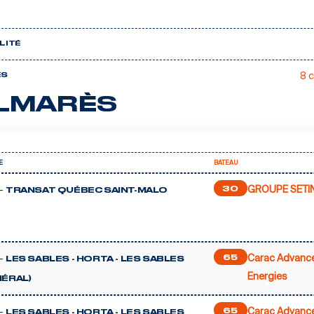
LITÉ
8 
ÈS
LMARÈS
E
BATEAU
GROUPE SETI
-
30
TRANSAT QUÉBEC SAINT-MALO
Carac Advanc
-
65
LES SABLES - HORTA - LES SABLES
Energies
NÉRAL)
Carac Advanc
-
65
LES SABLES - HORTA - LES SABLES