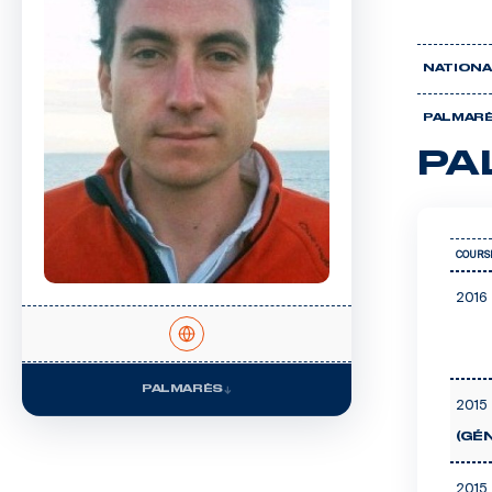
NATIONA
PALMAR
PA
COURS
2016 
PALMARÈS
2015 
(GÉ
2015 