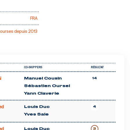
FRA
courses depuis 2013
CO-SKIPPERS
RÉSULTAT
N
Manuel Cousin
14
Sébastien Oursel
Yann Claverie
ed
Louis Duc
4
Yves Sale
ed
Louis Duc
3