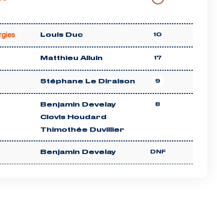
rgies
Louis Duc
10
Matthieu Alluin
17
Stéphane Le Diraison
9
Benjamin Develay
8
Clovis Houdard
Thimothée Duvillier
Benjamin Develay
DNF