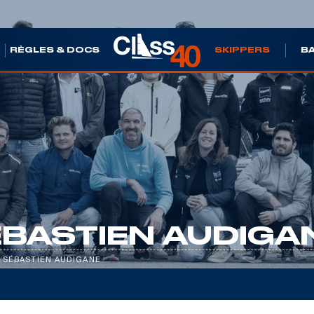
S
RÈGLES & DOCS
SKIPPERS
B
BASTIEN AUDIGA
/
SÉBASTIEN AUDIGANE