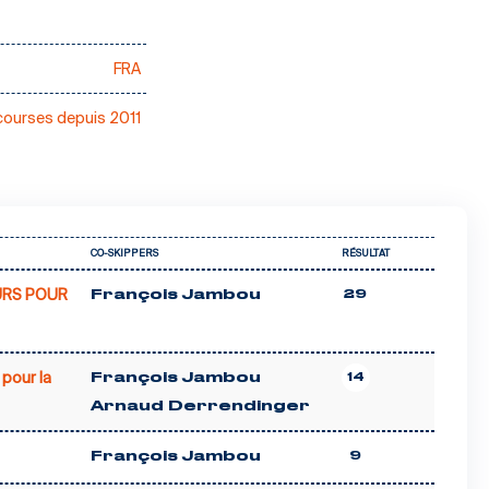
FRA
courses depuis 2011
CO-SKIPPERS
RÉSULTAT
URS POUR
François Jambou
29
pour la
François Jambou
14
Arnaud Derrendinger
François Jambou
9