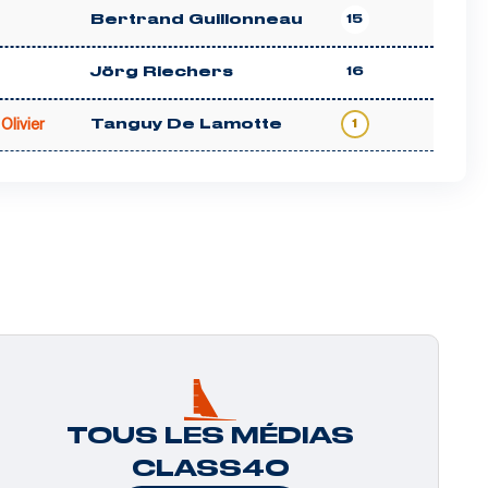
Bertrand Guillonneau
15
Jörg Riechers
16
 Olivier
Tanguy De Lamotte
1
TOUS LES MÉDIAS
CLASS40