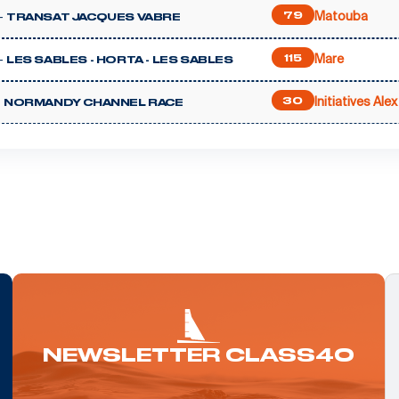
Matouba
-
79
TRANSAT JACQUES VABRE
Mare
-
115
LES SABLES - HORTA - LES SABLES
Initiatives Alex
-
30
NORMANDY CHANNEL RACE
NEWSLETTER CLASS40