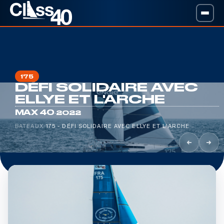
175
DÉFI SOLIDAIRE AVEC
ELLYE ET L'ARCHE
·
MAX 40
2022
BATEAUX
/
175 - DÉFI SOLIDAIRE AVEC ELLYE ET L'ARCHE