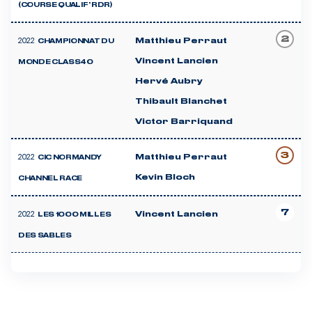
(COURSE QUALIF' RDR)
2
2022
Matthieu Perraut
CHAMPIONNAT DU
Vincent Lancien
MONDE CLASS40
Hervé Aubry
Thibault Blanchet
Victor Barriquand
3
2022
Matthieu Perraut
CIC NORMANDY
Kevin Bloch
CHANNEL RACE
7
2022
Vincent Lancien
LES 1000 MILLES
DES SABLES