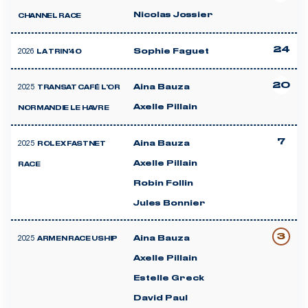
Nicolas Jossier
CHANNEL RACE
24
2026
Sophie Faguet
LA TRIN'40
20
2025
Aina Bauza
TRANSAT CAFÉ L'OR
Axelle Pillain
NORMANDIE LE HAVRE
7
2025
Aina Bauza
ROLEX FASTNET
Axelle Pillain
RACE
Robin Follin
Jules Bonnier
3
2025
Aina Bauza
ARMEN RACE USHIP
Axelle Pillain
Estelle Greck
David Paul