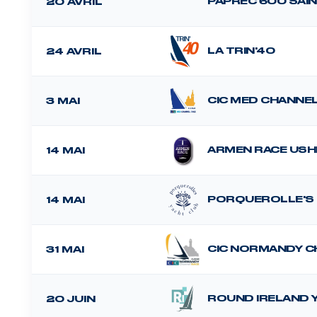
PAPREC 600 SAI
20 AVRIL
LA TRIN'40
24 AVRIL
CIC MED CHANNE
3 MAI
ARMEN RACE USH
14 MAI
PORQUEROLLE'S
14 MAI
CIC NORMANDY C
31 MAI
ROUND IRELAND 
20 JUIN