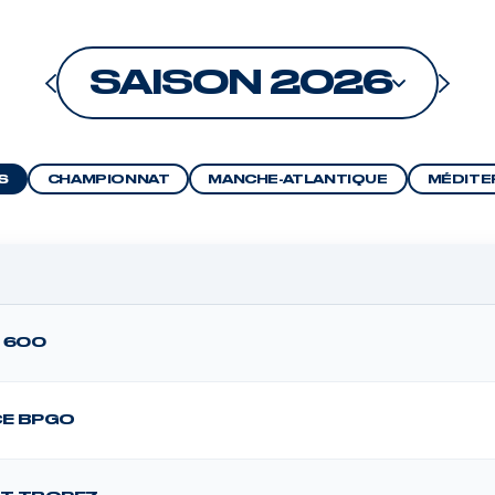
SAISON 2026
S
CHAMPIONNAT
MANCHE-ATLANTIQUE
MÉDITE
 600
CE BPGO