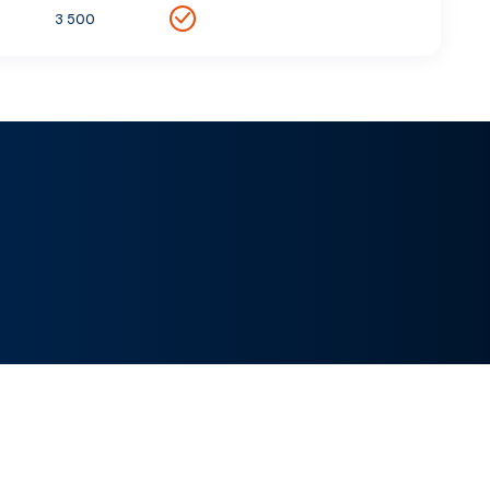
3 500
Leaflet
|
©
Esri
, Maxar, Earthstar Geographics, ©
OpenSeaMap
+
−