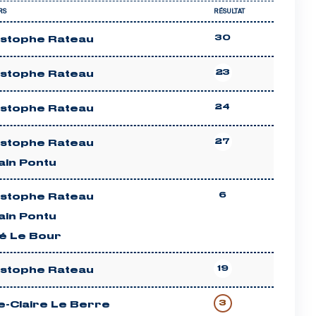
RS
RÉSULTAT
30
istophe Rateau
23
istophe Rateau
24
istophe Rateau
27
istophe Rateau
ain Pontu
6
istophe Rateau
ain Pontu
é Le Bour
19
istophe Rateau
3
e-Claire Le Berre