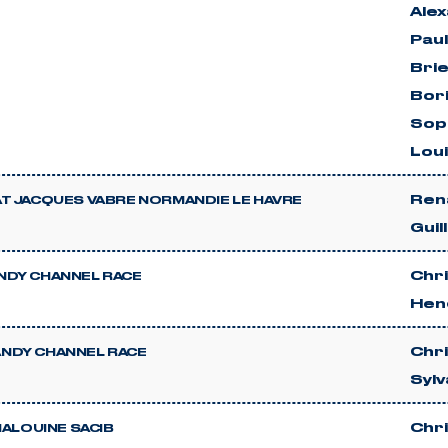
Ale
Pau
Brie
Bor
Sop
Lou
Ren
T JACQUES VABRE NORMANDIE LE HAVRE
Guil
Chr
DY CHANNEL RACE
Hen
Chr
NDY CHANNEL RACE
Sylv
Chr
MALOUINE SACIB