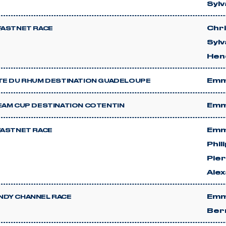
Sylv
Chr
FASTNET RACE
Sylv
Hen
Emm
TE DU RHUM DESTINATION GUADELOUPE
Emm
EAM CUP DESTINATION COTENTIN
Emm
FASTNET RACE
Phil
Pie
Ale
Emm
DY CHANNEL RACE
Ber