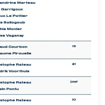
xandrine Marteau
l Garrigoux
uc Le Pottier
is Sollogoub
hie Monier
ise Vaganay
19
aud Courbon
laume Pirouelle
21
istophe Rateau
drik Voorthuis
DNF
istophe Rateau
ain Pontu
10
istophe Rateau