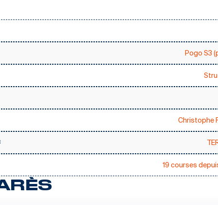
Pogo S3 (
Stru
Christophe 
TE
E
19 courses depui
ARÈS