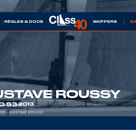
S
RÈGLES & DOCS
SKIPPERS
B
USTAVE ROUSSY
·
O S3
2013
133 - GUSTAVE ROUSSY