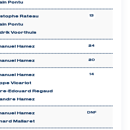
ain Pontu
13
istophe Rateau
ain Pontu
drik Voorthuis
24
anuel Hamez
20
anuel Hamez
14
anuel Hamez
ippe Vicariot
rre-Edouard Regaud
xandre Hamez
DNF
anuel Hamez
nard Mallaret