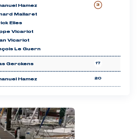
3
anuel Hamez
nard Mallaret
ick Elies
ippe Vicariot
an Vicariot
nçois Le Guern
17
as Gerckens
20
anuel Hamez