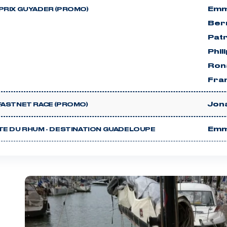
Emm
PRIX GUYADER (PROMO)
Ber
Patr
Phil
Ron
Fra
Jon
FASTNET RACE (PROMO)
Emm
TE DU RHUM - DESTINATION GUADELOUPE