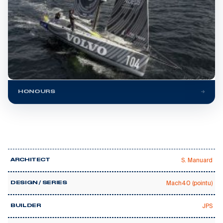
HONOURS
S. Manuard
ARCHITECT
Mach40 (pointu)
DESIGN / SERIES
JPS
BUILDER