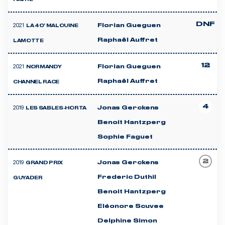
DNF
2021
Florian Gueguen
LA 40' MALOUINE
Raphaël Auffret
LAMOTTE
12
2021
Florian Gueguen
NORMANDY
Raphaël Auffret
CHANNEL RACE
4
2019
Jonas Gerckens
LES SABLES-HORTA
Benoit Hantzperg
Sophie Faguet
2
2019
Jonas Gerckens
GRAND PRIX
Frederic Duthil
GUYADER
Benoit Hantzperg
Eléonore Scuvee
Delphine Simon