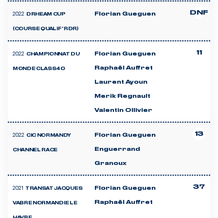
DNF
2022
Florian Gueguen
DRHEAM CUP
(COURSE QUALIF' RDR)
11
2022
Florian Gueguen
CHAMPIONNAT DU
Raphaël Auffret
MONDE CLASS40
Laurent Ayoun
Merik Regnault
Valentin Ollivier
13
2022
Florian Gueguen
CIC NORMANDY
Enguerrand
CHANNEL RACE
Granoux
37
2021
Florian Gueguen
TRANSAT JACQUES
Raphaël Auffret
VABRE NORMANDIE LE
HAVRE