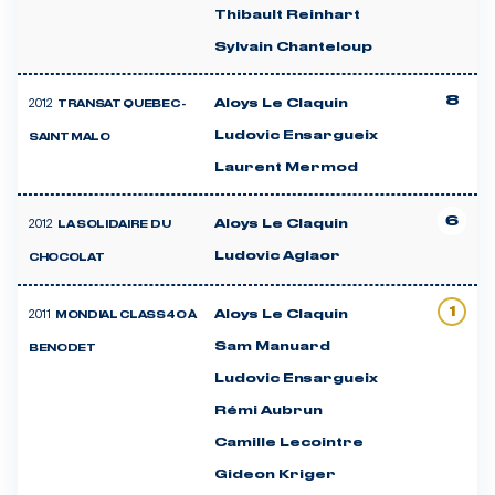
Thibault Reinhart
Sylvain Chanteloup
8
2012
Aloys Le Claquin
TRANSAT QUEBEC -
Ludovic Ensargueix
SAINT MALO
Laurent Mermod
6
2012
Aloys Le Claquin
LA SOLIDAIRE DU
Ludovic Aglaor
CHOCOLAT
1
2011
Aloys Le Claquin
MONDIAL CLASS40 À
Sam Manuard
BENODET
Ludovic Ensargueix
Rémi Aubrun
Camille Lecointre
Gideon Kriger