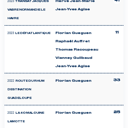
41
2023
Hervé Jean-Marie
TRANSAT JACQUES
Jean-Yves Aglae
VABRE NORMANDIE LE
HAVRE
11
2023
Florian Gueguen
LE DÉFI ATLANTIQUE
Raphaël Auffret
Thomas Racoupeau
Vianney Guilbaud
Jean-Yves Aglae
33
2022
Florian Gueguen
ROUTE DU RHUM
DESTINATION
GUADELOUPE
25
2022
Florian Gueguen
LA 40 MALOUINE
LAMOTTE