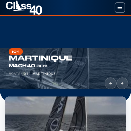
104
MARTINIQUE
·
MACH40
2011
BOATS
/
104 - MARTINIQUE