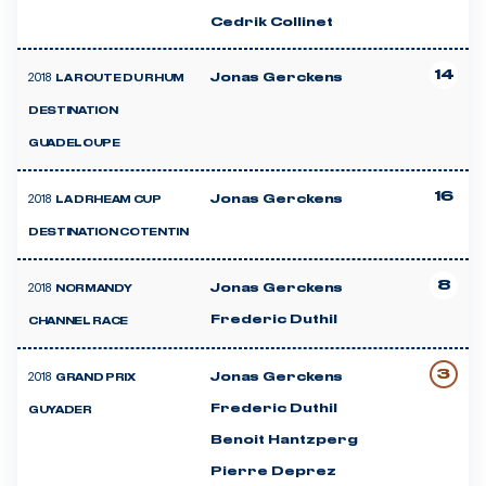
Cedrik Collinet
14
2018
Jonas Gerckens
LA ROUTE DU RHUM
DESTINATION
GUADELOUPE
16
2018
Jonas Gerckens
LA DRHEAM CUP
DESTINATION COTENTIN
8
2018
Jonas Gerckens
NORMANDY
Frederic Duthil
CHANNEL RACE
3
2018
Jonas Gerckens
GRAND PRIX
Frederic Duthil
GUYADER
Benoit Hantzperg
Pierre Deprez