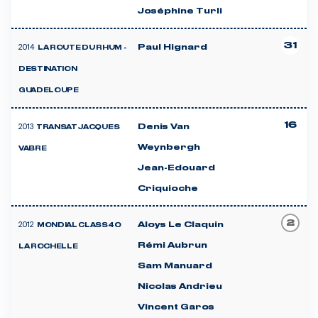
Joséphine Turli
31
2014
Paul Hignard
LA ROUTE DU RHUM -
DESTINATION
GUADELOUPE
16
2013
Denis Van
TRANSAT JACQUES
Weynbergh
VABRE
Jean-Edouard
Criquioche
2
2012
Aloys Le Claquin
MONDIAL CLASS40
Rémi Aubrun
LA ROCHELLE
Sam Manuard
Nicolas Andrieu
Vincent Garos