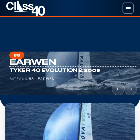
88
EÄRWEN
·
TYKER 40 EVOLUTION 2
2009
BATEAUX
/
88 - EÄRWEN