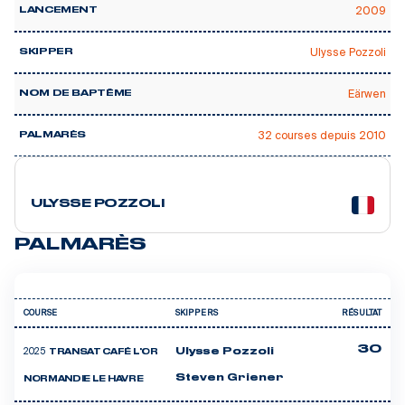
2009
LANCEMENT
Ulysse Pozzoli
SKIPPER
Eärwen
NOM DE BAPTÊME
🥇 1
32 courses depuis 2010
PALMARÈS
5 courses
ULYSSE POZZOLI
PALMARÈS
COURSE
SKIPPERS
RÉSULTAT
30
2025
Ulysse Pozzoli
TRANSAT CAFÉ L'OR
Steven Griener
NORMANDIE LE HAVRE