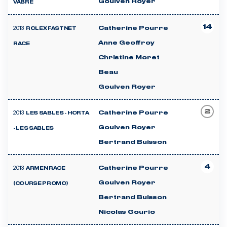
Goulven Royer
VABRE
14
2013
Catherine Pourre
ROLEX FASTNET
Anne Geoffroy
RACE
Christine Moret
Beau
Goulven Royer
2
2013
Catherine Pourre
LES SABLES - HORTA
Goulven Royer
- LES SABLES
Bertrand Buisson
4
2013
Catherine Pourre
ARMEN RACE
Goulven Royer
(COURSE PROMO)
Bertrand Buisson
Nicolas Gourio