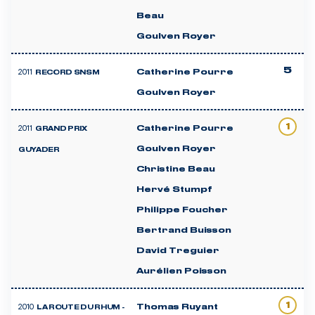
Beau
Goulven Royer
5
2011
Catherine Pourre
RECORD SNSM
Goulven Royer
1
2011
Catherine Pourre
GRAND PRIX
Goulven Royer
GUYADER
Christine Beau
Hervé Stumpf
Philippe Foucher
Bertrand Buisson
David Treguier
Aurélien Poisson
1
2010
Thomas Ruyant
LA ROUTE DU RHUM -