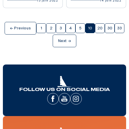
15 juin 2022
14 juin 2022
← Previous
1
2
3
4
5
10
20
30
33
Next →
FOLLOW US ON SOCIAL MEDIA