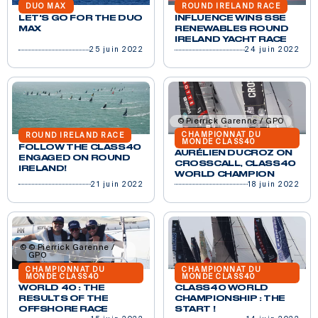
DUO MAX
ROUND IRELAND RACE
LET'S GO FOR THE DUO
INFLUENCE WINS SSE
MAX
RENEWABLES ROUND
IRELAND YACHT RACE
25 juin 2022
24 juin 2022
Pierrick Garenne / GPO
CHAMPIONNAT DU
ROUND IRELAND RACE
MONDE CLASS40
FOLLOW THE CLASS40
AURÉLIEN DUCROZ ON
ENGAGED ON ROUND
CROSSCALL, CLASS40
IRELAND!
WORLD CHAMPION
21 juin 2022
18 juin 2022
© Pierrick Garenne /
GPO
CHAMPIONNAT DU
CHAMPIONNAT DU
MONDE CLASS40
MONDE CLASS40
WORLD 40 : THE
CLASS40 WORLD
RESULTS OF THE
CHAMPIONSHIP : THE
OFFSHORE RACE
START !