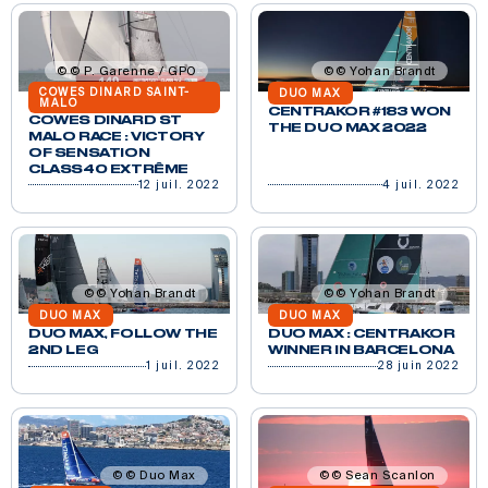
© P. Garenne / GPO
© Yohan Brandt
COWES DINARD SAINT-
DUO MAX
MALO
CENTRAKOR #183 WON
COWES DINARD ST
THE DUO MAX 2022
MALO RACE : VICTORY
OF SENSATION
CLASS40 EXTRÊME
12 juil. 2022
4 juil. 2022
© Yohan Brandt
© Yohan Brandt
DUO MAX
DUO MAX
DUO MAX, FOLLOW THE
DUO MAX : CENTRAKOR
2ND LEG
WINNER IN BARCELONA
1 juil. 2022
28 juin 2022
© Duo Max
© Sean Scanlon