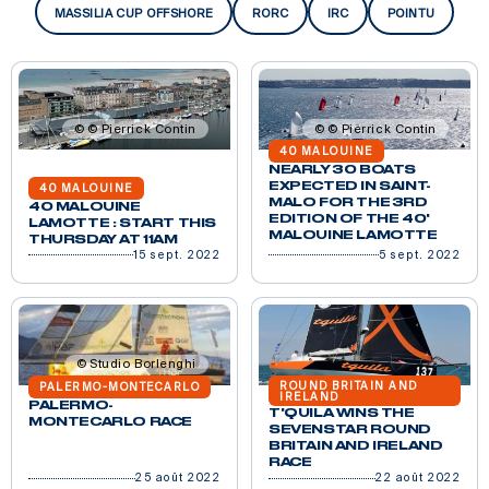
MASSILIA CUP OFFSHORE
RORC
IRC
POINTU
© Pierrick Contin
© Pierrick Contin
40 MALOUINE
NEARLY 30 BOATS
EXPECTED IN SAINT-
40 MALOUINE
MALO FOR THE 3RD
40 MALOUINE
EDITION OF THE 40'
LAMOTTE : START THIS
MALOUINE LAMOTTE
THURSDAY AT 11AM
15 sept. 2022
5 sept. 2022
Studio Borlenghi
ROUND BRITAIN AND
PALERMO-MONTECARLO
IRELAND
PALERMO-
T'QUILA WINS THE
MONTECARLO RACE
SEVENSTAR ROUND
BRITAIN AND IRELAND
RACE
25 août 2022
22 août 2022