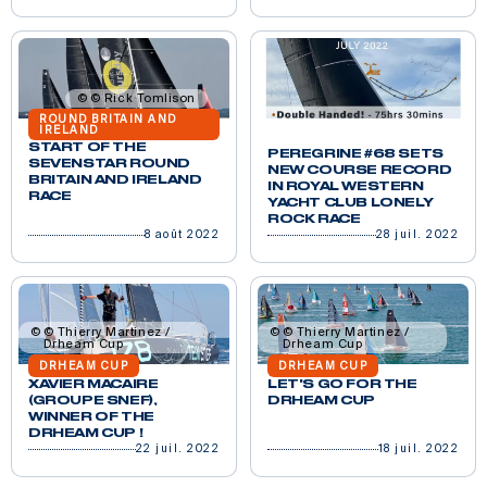
© Rick Tomlison
ROUND BRITAIN AND
IRELAND
START OF THE
PEREGRINE #68 SETS
SEVENSTAR ROUND
NEW COURSE RECORD
BRITAIN AND IRELAND
IN ROYAL WESTERN
RACE
YACHT CLUB LONELY
ROCK RACE
8 août 2022
28 juil. 2022
© Thierry Martinez /
© Thierry Martinez /
Drheam Cup
Drheam Cup
DRHEAM CUP
DRHEAM CUP
XAVIER MACAIRE
LET'S GO FOR THE
(GROUPE SNEF),
DRHEAM CUP
WINNER OF THE
DRHEAM CUP !
22 juil. 2022
18 juil. 2022