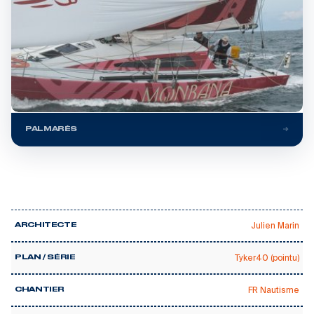
PALMARÈS
Julien Marin
ARCHITECTE
Tyker40 (pointu)
PLAN / SÉRIE
FR Nautisme
CHANTIER