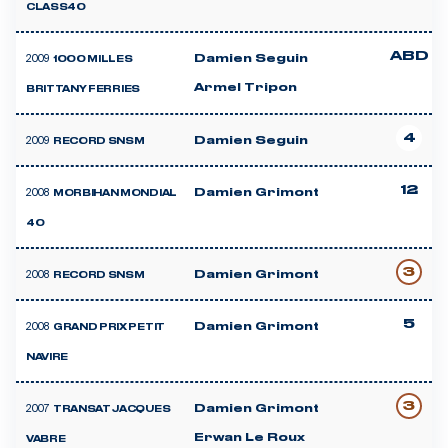
CLASS40
ABD
2009
Damien Seguin
1000 MILLES
Armel Tripon
BRITTANY FERRIES
4
2009
Damien Seguin
RECORD SNSM
12
2008
Damien Grimont
MORBIHAN MONDIAL
40
3
2008
Damien Grimont
RECORD SNSM
5
2008
Damien Grimont
GRAND PRIX PETIT
NAVIRE
3
2007
Damien Grimont
TRANSAT JACQUES
Erwan Le Roux
VABRE