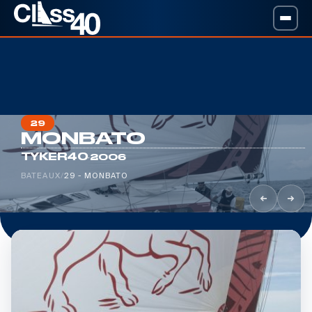
29
MONBATO
·
TYKER40
2006
BATEAUX
/
29 - MONBATO